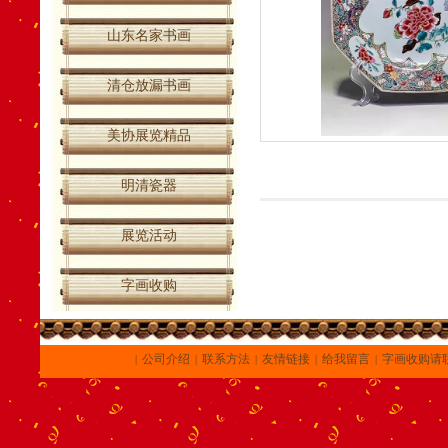
山东名家书画
清仓放漏书画
美协展览精品
明清瓷器
展览活动
字画收购
公司介绍
联系方法
友情链接
给我留言
字画收购请
|
|
|
|
|